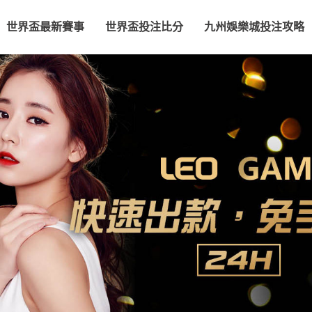
世界盃最新賽事
世界盃投注比分
九州娛樂城投注攻略