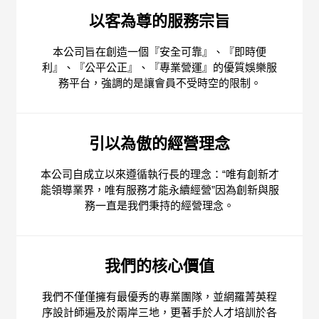
以客為尊的服務宗旨
本公司旨在創造一個『安全可靠』、『即時便
利』、『公平公正』、『專業營運』的優質娛樂服
務平台，強調的是讓會員不受時空的限制。
引以為傲的經營理念
本公司自成立以來遵循執行長的理念：“唯有創新才
能領導業界，唯有服務才能永續經營”因為創新與服
務一直是我們秉持的經營理念。
我們的核心價值
我們不僅僅擁有最優秀的專業團隊，並網羅菁英程
序設計師遍及於兩岸三地，更著手於人才培訓於各