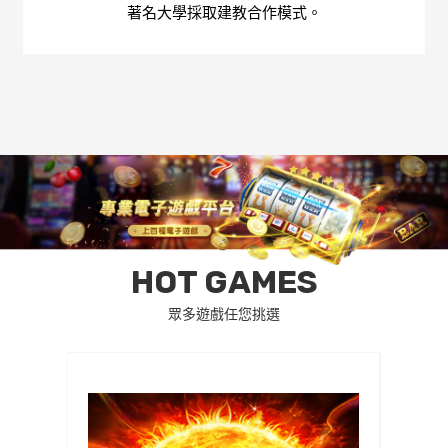
著名大學採取建教合作模式。
玩運彩運彩報馬仔即時比分,運彩報馬仔mlb,玩運彩報馬仔
HOT GAMES
眾多遊戲任您挑選