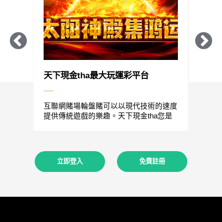
天下現金tha最大玩運彩平台
的建議和
互聯網賭場輪盤賭可以以現代技術的速度
九州娛
大發網運
提供傳統遊戲的樂趣。天下現金tha您是
規，以
是，您應
否可以進行特定的下注沒有任何困惑-該
名的基
...
軟件會簡單地告訴您您是否在做某...
更大的
立即登入
免費註冊