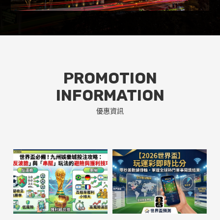
PROMOTION
INFORMATION
優惠資訊