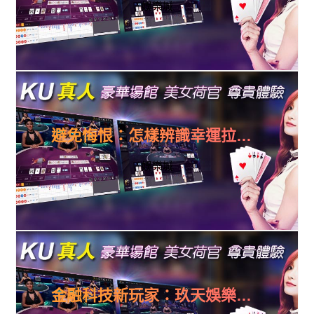
娛樂城
避免悔恨：怎樣辨識幸運拉霸GO破解詐騙的陷阱？
娛樂城
金融科技新玩家：玖天娛樂城出金如何顛覆傳統交易？