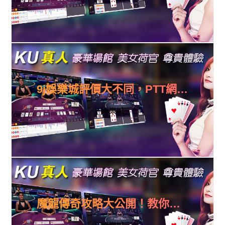
9j娛樂城評價大不同，PTT網友體驗分享！
娛樂城
魔龍傳奇攻略大公開！教你如何打敗魔龍