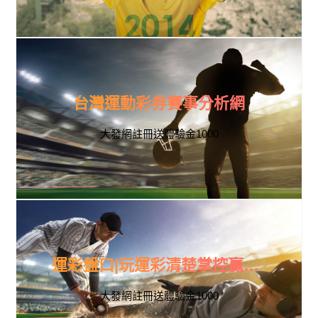
台灣運動彩券賽事分析網
大發網註冊送體驗金1000
運彩盤口|玩運彩清楚掌控贏球趨勢|運彩分析網站
大發網註冊送體驗金1000