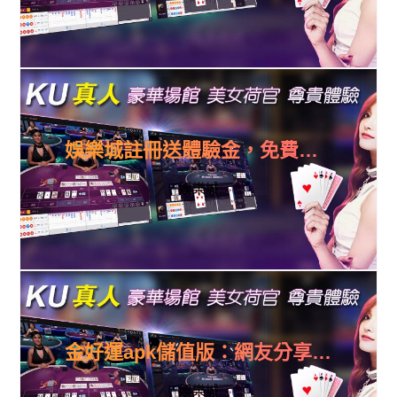
娛樂城註冊送體驗金，免費玩遊戲，還有機會翻身！
娛樂城
金好運apk儲值版：網友分享！體驗金如何取得？
娛樂城