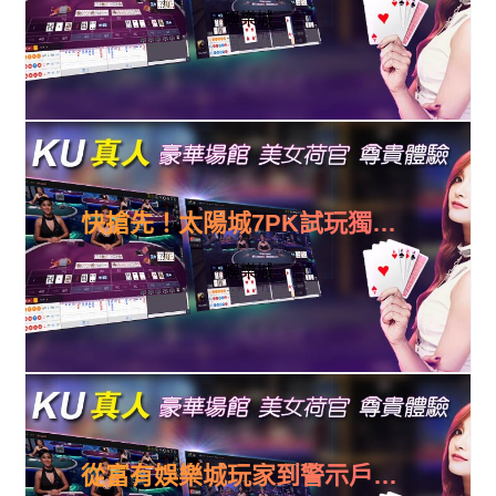
娛樂城
快搶先！太陽城7PK試玩獨家秘技，讓你成為無敵玩家！
娛樂城
從富有娛樂城玩家到警示戶：警示帳戶裡的錢如何變化？